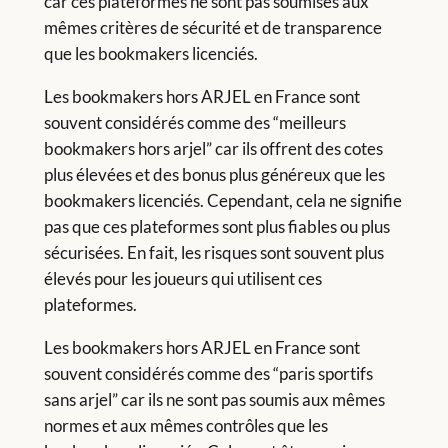
car ces plateformes ne sont pas soumises aux
mêmes critères de sécurité et de transparence
que les bookmakers licenciés.
Les bookmakers hors ARJEL en France sont
souvent considérés comme des “meilleurs
bookmakers hors arjel” car ils offrent des cotes
plus élevées et des bonus plus généreux que les
bookmakers licenciés. Cependant, cela ne signifie
pas que ces plateformes sont plus fiables ou plus
sécurisées. En fait, les risques sont souvent plus
élevés pour les joueurs qui utilisent ces
plateformes.
Les bookmakers hors ARJEL en France sont
souvent considérés comme des “paris sportifs
sans arjel” car ils ne sont pas soumis aux mêmes
normes et aux mêmes contrôles que les