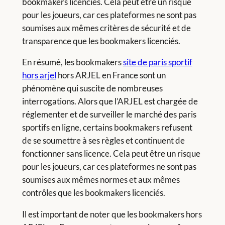
bookmakers licenciés. Cela peut être un risque
pour les joueurs, car ces plateformes ne sont pas
soumises aux mêmes critères de sécurité et de
transparence que les bookmakers licenciés.
En résumé, les bookmakers
site de paris sportif
hors arjel
hors ARJEL en France sont un
phénomène qui suscite de nombreuses
interrogations. Alors que l’ARJEL est chargée de
réglementer et de surveiller le marché des paris
sportifs en ligne, certains bookmakers refusent
de se soumettre à ses règles et continuent de
fonctionner sans licence. Cela peut être un risque
pour les joueurs, car ces plateformes ne sont pas
soumises aux mêmes normes et aux mêmes
contrôles que les bookmakers licenciés.
Il est important de noter que les bookmakers hors