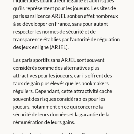
inquiétudes quant à leur légalité et aux risques
qu’ils représentent pour les joueurs. Les sites de
paris sans licence ARJEL sont en effet nombreux
à se développer en France, sans pour autant
respecter les normes de sécurité et de
transparence établies par l’autorité de régulation
des jeux en ligne (ARJEL).
Les paris sportifs sans ARJEL sont souvent
considérés comme des alternatives plus
attractives pour les joueurs, car ils offrent des
taux de gain plus élevés que les bookmakers
réguliers. Cependant, cette attractivité cache
souvent des risques considérables pour les
joueurs, notamment en ce qui concerne la
sécurité de leurs données et la garantie de la
rémunération de leurs gains.