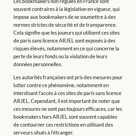
Les bookmakers non régulés en France sont
souvent contraires à la législation en vigueur, qui
impose aux bookmakers de se soumettre à des
normes strictes de sécurité et de transparence.
Cela signifie que les joueurs qui utilisent ces sites
de paris sans licence ARJEL sont exposés à des
risques élevés, notamment en ce qui concerne la
perte de leurs fonds ou la violation de leurs
données personnelles.
Les autorités françaises ont pris des mesures pour
lutter contre ce phénomène, notamment en
interdisant l’accès à ces sites de paris sans licence
ARJEL. Cependant, il est important de noter que
ces mesures ne sont pas toujours efficaces, car les
bookmakers hors ARJEL sont souvent capables
de contourner ces restrictions en utilisant des
serveurs situés à l’étranger.