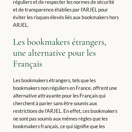
réguliers et de respecter les normes de sécurité
et de transparence établies par l’ARJEL pour
éviter les risques élevés liés aux bookmakers hors
ARJEL.
Les bookmakers étrangers,
une alternative pour les
Français
Les bookmakers étrangers, tels que les
bookmakers non réguliers en France, offrent une
alternative attrayante pour les Français qui
cherchent à parier sans être soumis aux
restrictions de l’ARJEL. En effet, ces bookmakers
ne sont pas soumis aux mêmes règles que les
bookmakers français, ce qui signifie que les