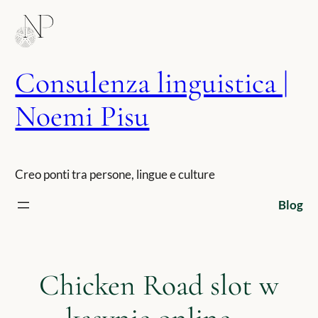
Vai
al
contenuto
Consulenza linguistica |
Noemi Pisu
Creo ponti tra persone, lingue e culture
Blog
Chicken Road slot w