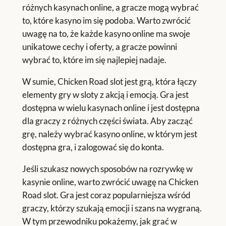
różnych kasynach online, a gracze mogą wybrać
to, które kasyno im się podoba. Warto zwrócić
uwagę na to, że każde kasyno online ma swoje
unikatowe cechy i oferty, a gracze powinni
wybrać to, które im się najlepiej nadaje.
W sumie, Chicken Road slot jest grą, która łączy
elementy gry w sloty z akcją i emocją. Gra jest
dostępna w wielu kasynach online i jest dostępna
dla graczy z różnych części świata. Aby zacząć
grę, należy wybrać kasyno online, w którym jest
dostępna gra, i zalogować się do konta.
Jeśli szukasz nowych sposobów na rozrywkę w
kasynie online, warto zwrócić uwagę na Chicken
Road slot. Gra jest coraz popularniejsza wśród
graczy, którzy szukają emocji i szans na wygraną.
W tym przewodniku pokażemy, jak grać w