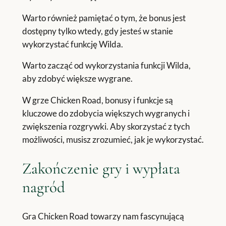
Warto również pamiętać o tym, że bonus jest
dostępny tylko wtedy, gdy jesteś w stanie
wykorzystać funkcję Wilda.
Warto zacząć od wykorzystania funkcji Wilda,
aby zdobyć większe wygrane.
W grze Chicken Road, bonusy i funkcje są
kluczowe do zdobycia większych wygranych i
zwiększenia rozgrywki. Aby skorzystać z tych
możliwości, musisz zrozumieć, jak je wykorzystać.
Zakończenie gry i wypłata
nagród
Gra Chicken Road towarzy nam fascynującą