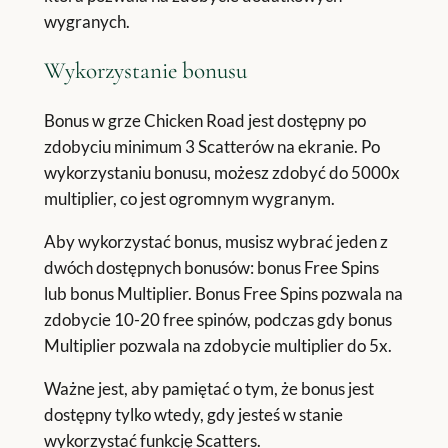
wygranych.
Wykorzystanie bonusu
Bonus w grze Chicken Road jest dostępny po
zdobyciu minimum 3 Scatterów na ekranie. Po
wykorzystaniu bonusu, możesz zdobyć do 5000x
multiplier, co jest ogromnym wygranym.
Aby wykorzystać bonus, musisz wybrać jeden z
dwóch dostępnych bonusów: bonus Free Spins
lub bonus Multiplier. Bonus Free Spins pozwala na
zdobycie 10-20 free spinów, podczas gdy bonus
Multiplier pozwala na zdobycie multiplier do 5x.
Ważne jest, aby pamiętać o tym, że bonus jest
dostępny tylko wtedy, gdy jesteś w stanie
wykorzystać funkcję Scatters.