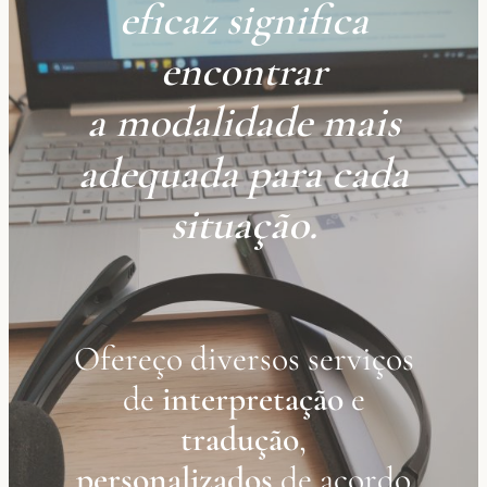
eficaz significa
encontrar
a
modalidade mais
adequada para cada
situação
.
Ofereço diversos serviços
de
interpretação
e
tradução
,
personalizados
de acordo