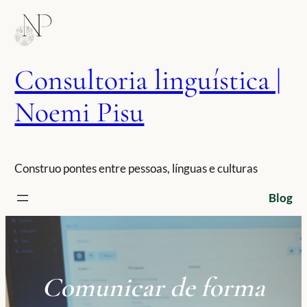
Saltar
para
o
conteúdo
Consultoria linguística |
Noemi Pisu
Construo pontes entre pessoas, línguas e culturas
Blog
Comunicar de forma