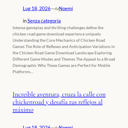
Lug 18, 2026
—
Noemi
da
in
Senza categoria
Intense gameplay and thrilling challenges define the
chicken road game download experience uniquely
Understanding the Core Mechanics of Chicken Road
Games The Role of Reflexes and Anticipation Variations in
the Chicken Road Game Download Landscape Exploring
Different Game Modes and Themes The Appeal to a Broad
Demographic Why These Games are Perfect for Mobile
Platforms…
Increíble aventura, cruza la calle con
chickenroad y desafía tus reflejos al
máximo
Lug 18, 2026
—
Noemi
da