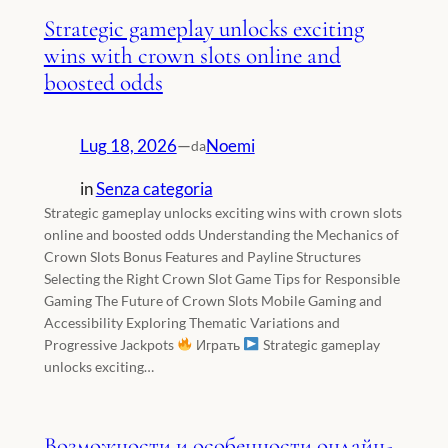
Strategic gameplay unlocks exciting
wins with crown slots online and
boosted odds
Lug 18, 2026
—
Noemi
da
in
Senza categoria
Strategic gameplay unlocks exciting wins with crown slots
online and boosted odds Understanding the Mechanics of
Crown Slots Bonus Features and Payline Structures
Selecting the Right Crown Slot Game Tips for Responsible
Gaming The Future of Crown Slots Mobile Gaming and
Accessibility Exploring Thematic Variations and
Progressive Jackpots
Играть
Strategic gameplay
unlocks exciting…
Возможности и особенности онлайн-