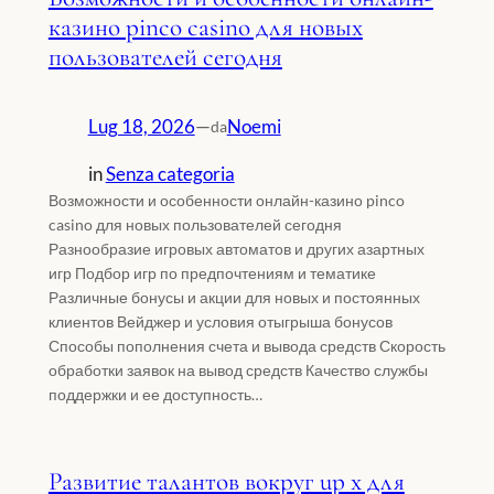
казино pinco casino для новых
пользователей сегодня
Lug 18, 2026
—
Noemi
da
in
Senza categoria
Возможности и особенности онлайн-казино pinco
casino для новых пользователей сегодня
Разнообразие игровых автоматов и других азартных
игр Подбор игр по предпочтениям и тематике
Различные бонусы и акции для новых и постоянных
клиентов Вейджер и условия отыгрыша бонусов
Способы пополнения счета и вывода средств Скорость
обработки заявок на вывод средств Качество службы
поддержки и ее доступность…
Развитие талантов вокруг up x для