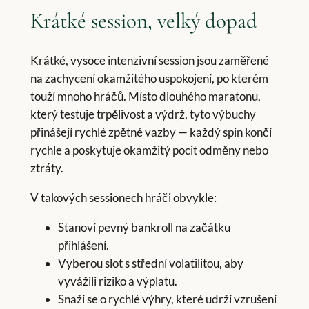
Krátké session, velký dopad
Krátké, vysoce intenzivní session jsou zaměřené
na zachycení okamžitého uspokojení, po kterém
touží mnoho hráčů. Místo dlouhého maratonu,
který testuje trpělivost a výdrž, tyto výbuchy
přinášejí rychlé zpětné vazby — každý spin končí
rychle a poskytuje okamžitý pocit odměny nebo
ztráty.
V takových sessionech hráči obvykle:
Stanoví pevný bankroll na začátku
přihlášení.
Vyberou slot s střední volatilitou, aby
vyvážili riziko a výplatu.
Snaží se o rychlé výhry, které udrží vzrušení