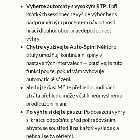
Vyberte automaty s vysokým RTP:
I při
krátkých sessionech zvyšuje výběr her s
nadprůměrným procentem návratnosti
hráči dlouhodobou pravděpodobnost
výhry.
Chytre využívejte Auto‑Spin:
Některé
tituly umožňují kontinuální spiny v
nastavených intervalech — používejte tuto
funkci pouze, pokud vám vyhovuje
automatické sázení.
Sledujte čas:
Mějte přehled o hodinách;
ztráta přehledu může vést k neúmyslnému
prodloužení hraní.
Po výhře si dejte pauzu:
Po dosažení výhry
si krátce odpočiňte před pokračováním,
abyste se soustředili na každý výsledek a
nehnali se za sériemi.