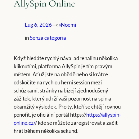
AllySpin Online
Lug 6, 2026
—
Noemi
da
in
Senza categoria
Když hledáte rychlý nával adrenalinu několika
kliknutími, platforma AllySpin je tím pravým
místem. Ať už jste na obědě nebo si krátce
odskočíte na rychlou herní session mezi
schůzkami, stránky nabízejí zjednodušený
zážitek, který udrží vaši pozornost na spin a
okamžitý výsledek. Pro ty, kteří se chtějí rovnou
ponořit, je oficiální portál https://
https://allyspin-
online.cz/
/ kde se můžete zaregistrovat a začít
hrát během několika sekund.