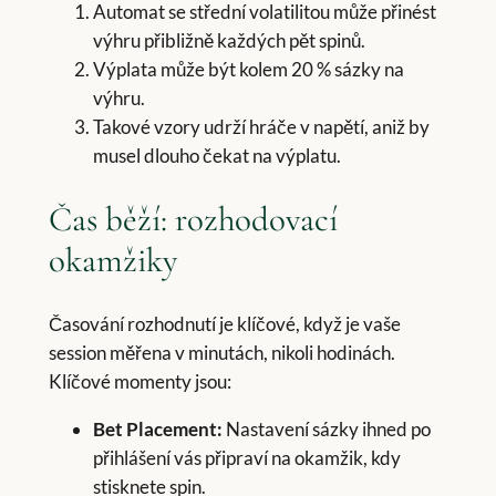
Automat se střední volatilitou může přinést
výhru přibližně každých pět spinů.
Výplata může být kolem 20 % sázky na
výhru.
Takové vzory udrží hráče v napětí, aniž by
musel dlouho čekat na výplatu.
Čas běží: rozhodovací
okamžiky
Časování rozhodnutí je klíčové, když je vaše
session měřena v minutách, nikoli hodinách.
Klíčové momenty jsou:
Bet Placement:
Nastavení sázky ihned po
přihlášení vás připraví na okamžik, kdy
stisknete spin.