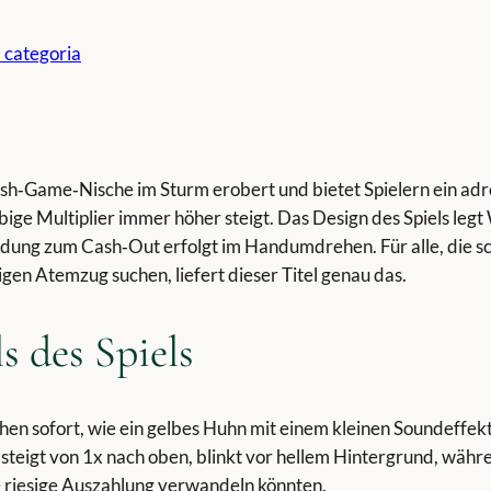
 categoria
rash‑Game‑Nische im Sturm erobert und bietet Spielern ein ad
ge Multiplier immer höher steigt. Das Design des Spiels legt
dung zum Cash‑Out erfolgt im Handumdrehen. Für alle, die sc
n Atemzug suchen, liefert dieser Titel genau das.
 des Spiels
 sehen sofort, wie ein gelbes Huhn mit einem kleinen Soundeffek
 steigt von 1x nach oben, blinkt vor hellem Hintergrund, wäh
ne riesige Auszahlung verwandeln könnten.