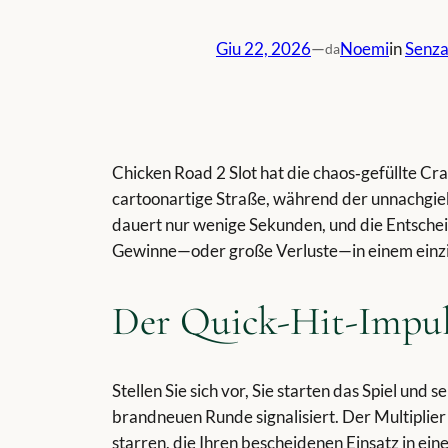
Giu 22, 2026
—
Noemi
in
Senza
da
Chicken Road 2 Slot hat die chaos‑gefüllte C
cartoonartige Straße, während der unnachgiebi
dauert nur wenige Sekunden, und die Entschei
Gewinne—oder große Verluste—in einem einzige
Der Quick‑Hit‑Impuls
Stellen Sie sich vor, Sie starten das Spiel und
brandneuen Runde signalisiert. Der Multiplier
starren, die Ihren bescheidenen Einsatz in ei