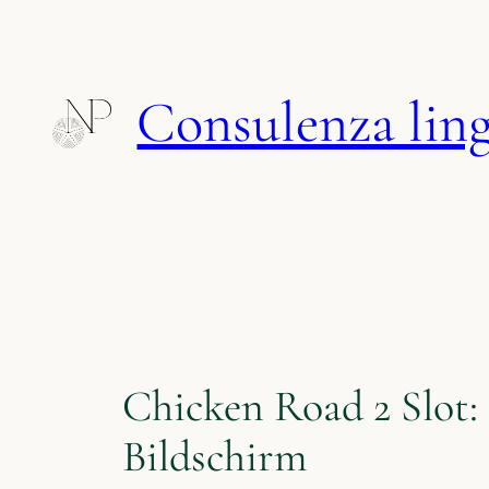
Vai
al
contenuto
Consulenza ling
Chicken Road 2 Slot:
Bildschirm