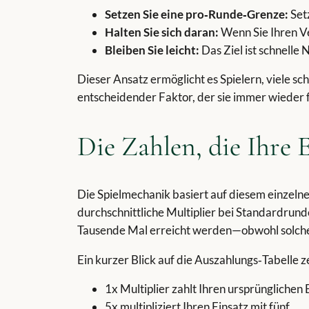
Setzen Sie eine pro‑Runde‑Grenze:
Setz
Halten Sie sich daran:
Wenn Sie Ihren Ve
Bleiben Sie leicht:
Das Ziel ist schnelle
Dieser Ansatz ermöglicht es Spielern, viele sc
entscheidender Faktor, der sie immer wieder 
Die Zahlen, die Ihre
Die Spielmechanik basiert auf diesem einzeln
durchschnittliche Multiplier bei Standardru
Tausende Mal erreicht werden—obwohl solche E
Ein kurzer Blick auf die Auszahlungs‑Tabelle z
1x Multiplier zahlt Ihren ursprünglichen 
5x multipliziert Ihren Einsatz mit fünf.