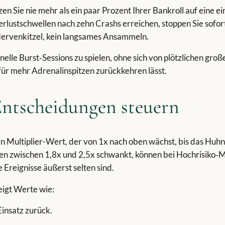
en Sie nie mehr als ein paar Prozent Ihrer Bankroll auf eine e
rlustschwellen nach zehn Crashs erreichen, stoppen Sie sofor
 Nervenkitzel, kein langsames Ansammeln.
hnelle Burst‑Sessions zu spielen, ohne sich von plötzlichen gr
für mehr Adrenalinspitzen zurückkehren lässt.
 Entscheidungen steuern
en Multiplier-Wert, der von 1x nach oben wächst, bis das Huh
nden zwischen 1,8x und 2,5x schwankt, können bei Hochrisik
reignisse äußerst selten sind.
eigt Werte wie:
Einsatz zurück.