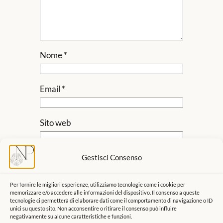
Nome
*
Email
*
Sito web
Salva il mio nome, email e sito web in
Gestisci Consenso
questo browser per la prossima volta
che commento.
Per fornire le migliori esperienze, utilizziamo tecnologie come i cookie per
memorizzare e/o accedere alle informazioni del dispositivo. Il consenso a queste
tecnologie ci permetterà di elaborare dati come il comportamento di navigazione o ID
unici su questo sito. Non acconsentire o ritirare il consenso può influire
negativamente su alcune caratteristiche e funzioni.