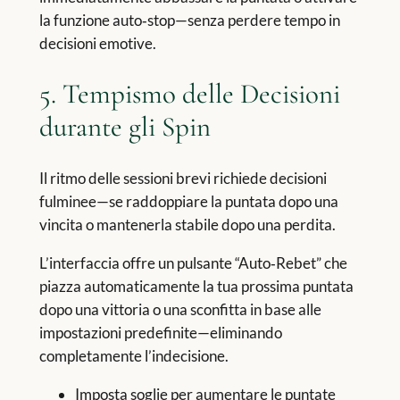
la funzione auto‑stop—senza perdere tempo in
decisioni emotive.
5. Tempismo delle Decisioni
durante gli Spin
Il ritmo delle sessioni brevi richiede decisioni
fulminee—se raddoppiare la puntata dopo una
vincita o mantenerla stabile dopo una perdita.
L’interfaccia offre un pulsante “Auto‑Rebet” che
piazza automaticamente la tua prossima puntata
dopo una vittoria o una sconfitta in base alle
impostazioni predefinite—eliminando
completamente l’indecisione.
Imposta soglie per aumentare le puntate