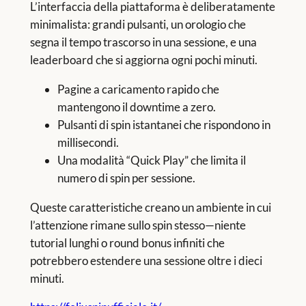
L’interfaccia della piattaforma è deliberatamente
minimalista: grandi pulsanti, un orologio che
segna il tempo trascorso in una sessione, e una
leaderboard che si aggiorna ogni pochi minuti.
Pagine a caricamento rapido che
mantengono il downtime a zero.
Pulsanti di spin istantanei che rispondono in
millisecondi.
Una modalità “Quick Play” che limita il
numero di spin per sessione.
Queste caratteristiche creano un ambiente in cui
l’attenzione rimane sullo spin stesso—niente
tutorial lunghi o round bonus infiniti che
potrebbero estendere una sessione oltre i dieci
minuti.