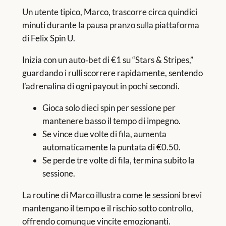
Un utente tipico, Marco, trascorre circa quindici
minuti durante la pausa pranzo sulla piattaforma
di Felix Spin U.
Inizia con un auto‑bet di €1 su “Stars & Stripes,”
guardando i rulli scorrere rapidamente, sentendo
l’adrenalina di ogni payout in pochi secondi.
Gioca solo dieci spin per sessione per
mantenere basso il tempo di impegno.
Se vince due volte di fila, aumenta
automaticamente la puntata di €0.50.
Se perde tre volte di fila, termina subito la
sessione.
La routine di Marco illustra come le sessioni brevi
mantengano il tempo e il rischio sotto controllo,
offrendo comunque vincite emozionanti.