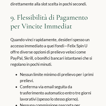
direttamente alla slot scelta in pochi secondi.
9. Flessibilità di Pagamento
per Vincite Immediat
Quando vinci rapidamente, desideri spesso un
accesso immediato a quei fondi—Felix Spin U
offre diverse opzioni di prelievo veloci come
PayPal, Skrill, o bonifici bancari istantanei che si
regolano in pochi minuti.
Nessun limite minimo di prelievo per i primi
prelievi.
Conferma via email seguita da
trasferimento automatico entro tre giorni
lavorativi (spesso lo stesso giorno).
Nessuna commissione nascosta per