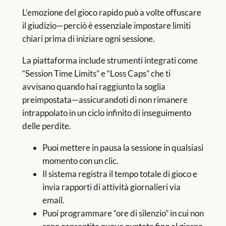
L’emozione del gioco rapido può a volte offuscare
il giudizio—perciò è essenziale impostare limiti
chiari prima di iniziare ogni sessione.
La piattaforma include strumenti integrati come
“Session Time Limits” e “Loss Caps” che ti
avvisano quando hai raggiunto la soglia
preimpostata—assicurandoti di non rimanere
intrappolato in un ciclo infinito di inseguimento
delle perdite.
Puoi mettere in pausa la sessione in qualsiasi
momento con un clic.
Il sistema registra il tempo totale di gioco e
invia rapporti di attività giornalieri via
email.
Puoi programmare “ore di silenzio” in cui non