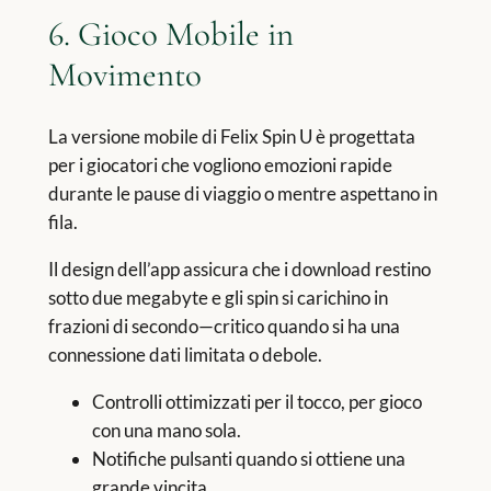
6. Gioco Mobile in
Movimento
La versione mobile di Felix Spin U è progettata
per i giocatori che vogliono emozioni rapide
durante le pause di viaggio o mentre aspettano in
fila.
Il design dell’app assicura che i download restino
sotto due megabyte e gli spin si carichino in
frazioni di secondo—critico quando si ha una
connessione dati limitata o debole.
Controlli ottimizzati per il tocco, per gioco
con una mano sola.
Notifiche pulsanti quando si ottiene una
grande vincita.