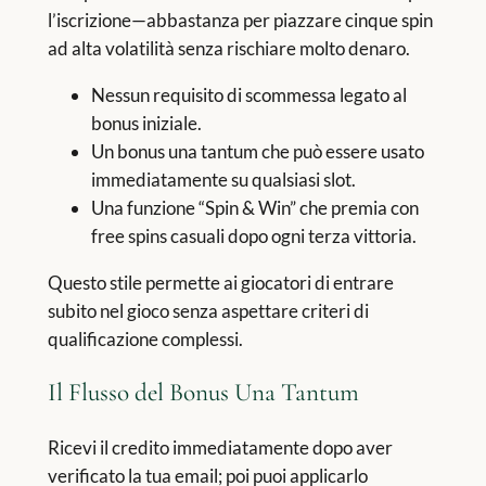
l’iscrizione—abbastanza per piazzare cinque spin
ad alta volatilità senza rischiare molto denaro.
Nessun requisito di scommessa legato al
bonus iniziale.
Un bonus una tantum che può essere usato
immediatamente su qualsiasi slot.
Una funzione “Spin & Win” che premia con
free spins casuali dopo ogni terza vittoria.
Questo stile permette ai giocatori di entrare
subito nel gioco senza aspettare criteri di
qualificazione complessi.
Il Flusso del Bonus Una Tantum
Ricevi il credito immediatamente dopo aver
verificato la tua email; poi puoi applicarlo