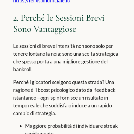
https://felixspinufficiale.it/
2. Perché le Sessioni Brevi
Sono Vantaggiose
Le sessioni di breve intensità non sono solo per
tenere lontano la noia; sono una scelta strategica
che spesso porta a una migliore gestione del
bankroll.
Perché i giocatori scelgono questa strada? Una
ragione è il boost psicologico dato dal feedback
istantaneo—ogni spin fornisce un risultato in
tempo reale che soddisfa o induce a un rapido
cambio di strategia.
Maggiore probabilità di individuare streak
rapidamente.