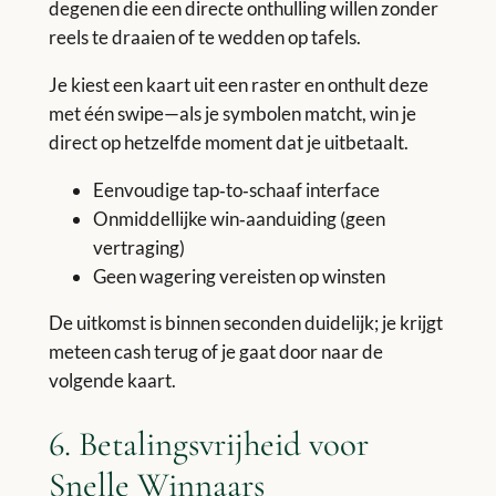
degenen die een directe onthulling willen zonder
reels te draaien of te wedden op tafels.
Je kiest een kaart uit een raster en onthult deze
met één swipe—als je symbolen matcht, win je
direct op hetzelfde moment dat je uitbetaalt.
Eenvoudige tap‑to‑schaaf interface
Onmiddellijke win‑aanduiding (geen
vertraging)
Geen wagering vereisten op winsten
De uitkomst is binnen seconden duidelijk; je krijgt
meteen cash terug of je gaat door naar de
volgende kaart.
6. Betalingsvrijheid voor
Snelle Winnaars