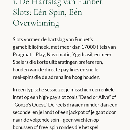
1. De Hartslag van Funbet
Slots: Eén Spin, Eén
Overwinning
Slots vormen de hartslag van Funbet’s
gamebibliotheek, met meer dan 17000 titels van
Pragmatic Play, Novomatic, Yggdrasil, en meer.
Spelers die korte uitbarstingen prefereren,
houden van de directe pay lines en snelle
reel‑spins die de adrenaline hoog houden.
In een typische sessie zet je misschien een enkele
inzet op een high‑pay slot zoals “Dead or Alive” of
“Gonzo’s Quest.” De reels draaien minder dan een
seconde, en je landt of een jackpot of je gaat door
naar de volgende spin—geen wachten op
bonussen of free‑spin rondes die het spel