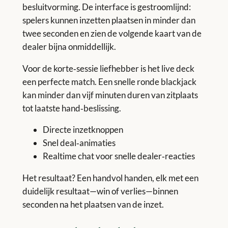
besluitvorming. De interface is gestroomlijnd:
spelers kunnen inzetten plaatsen in minder dan
twee seconden en zien de volgende kaart van de
dealer bijna onmiddellijk.
Voor de korte‑sessie liefhebber is het live deck
een perfecte match. Een snelle ronde blackjack
kan minder dan vijf minuten duren van zitplaats
tot laatste hand‑beslissing.
Directe inzetknoppen
Snel deal‑animaties
Realtime chat voor snelle dealer‑reacties
Het resultaat? Een handvol handen, elk met een
duidelijk resultaat—win of verlies—binnen
seconden na het plaatsen van de inzet.