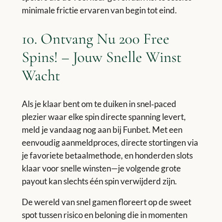
minimale frictie ervaren van begin tot eind.
10. Ontvang Nu 200 Free
Spins! – Jouw Snelle Winst
Wacht
Als je klaar bent om te duiken in snel‑paced
plezier waar elke spin directe spanning levert,
meld je vandaag nog aan bij Funbet. Met een
eenvoudig aanmeldproces, directe stortingen via
je favoriete betaalmethode, en honderden slots
klaar voor snelle winsten—je volgende grote
payout kan slechts één spin verwijderd zijn.
De wereld van snel gamen floreert op de sweet
spot tussen risico en beloning die in momenten