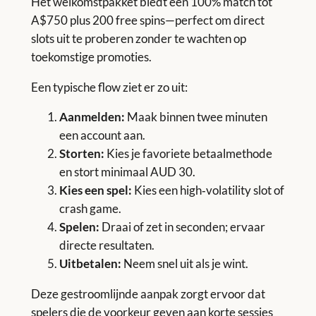
Het welkomstpakket biedt een 100% match tot
A$750 plus 200 free spins—perfect om direct
slots uit te proberen zonder te wachten op
toekomstige promoties.
Een typische flow ziet er zo uit:
Aanmelden:
Maak binnen twee minuten
een account aan.
Storten:
Kies je favoriete betaalmethode
en stort minimaal AUD 30.
Kies een spel:
Kies een high‑volatility slot of
crash game.
Spelen:
Draai of zet in seconden; ervaar
directe resultaten.
Uitbetalen:
Neem snel uit als je wint.
Deze gestroomlijnde aanpak zorgt ervoor dat
spelers die de voorkeur geven aan korte sessies