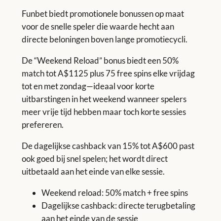
Funbet biedt promotionele bonussen op maat
voor de snelle speler die waarde hecht aan
directe beloningen boven lange promotiecycli.
De “Weekend Reload” bonus biedt een 50%
match tot A$1125 plus 75 free spins elke vrijdag
tot en met zondag—ideaal voor korte
uitbarstingen in het weekend wanneer spelers
meer vrije tijd hebben maar toch korte sessies
prefereren.
De dagelijkse cashback van 15% tot A$600 past
ook goed bij snel spelen; het wordt direct
uitbetaald aan het einde van elke sessie.
Weekend reload: 50% match + free spins
Dagelijkse cashback: directe terugbetaling
aan het einde van de sessie