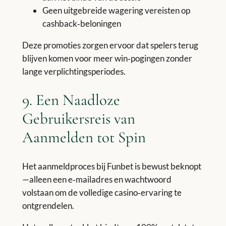
Geen uitgebreide wagering vereisten op
cashback‑beloningen
Deze promoties zorgen ervoor dat spelers terug
blijven komen voor meer win‑pogingen zonder
lange verplichtingsperiodes.
9. Een Naadloze
Gebruikersreis van
Aanmelden tot Spin
Het aanmeldproces bij Funbet is bewust beknopt
—alleen een e‑mailadres en wachtwoord
volstaan om de volledige casino‑ervaring te
ontgrendelen.