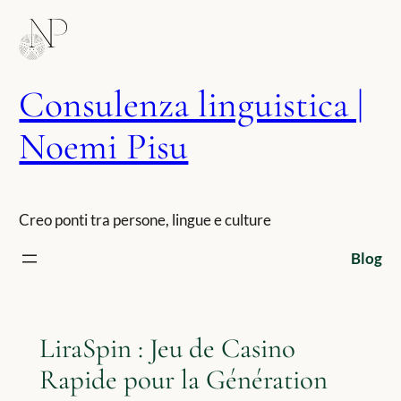
Vai
al
contenuto
Consulenza linguistica |
Noemi Pisu
Creo ponti tra persone, lingue e culture
Blog
LiraSpin : Jeu de Casino
Rapide pour la Génération