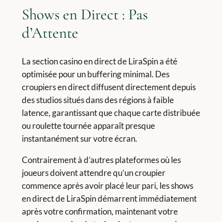
Shows en Direct : Pas
d’Attente
La section casino en direct de LiraSpin a été
optimisée pour un buffering minimal. Des
croupiers en direct diffusent directement depuis
des studios situés dans des régions à faible
latence, garantissant que chaque carte distribuée
ou roulette tournée apparaît presque
instantanément sur votre écran.
Contrairement à d’autres plateformes où les
joueurs doivent attendre qu’un croupier
commence après avoir placé leur pari, les shows
en direct de LiraSpin démarrent immédiatement
après votre confirmation, maintenant votre