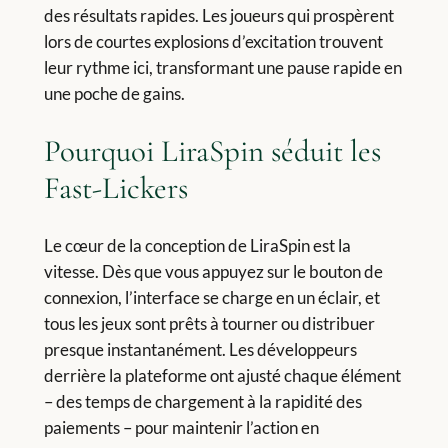
des résultats rapides. Les joueurs qui prospèrent
lors de courtes explosions d’excitation trouvent
leur rythme ici, transformant une pause rapide en
une poche de gains.
Pourquoi LiraSpin séduit les
Fast‑Lickers
Le cœur de la conception de LiraSpin est la
vitesse. Dès que vous appuyez sur le bouton de
connexion, l’interface se charge en un éclair, et
tous les jeux sont prêts à tourner ou distribuer
presque instantanément. Les développeurs
derrière la plateforme ont ajusté chaque élément
– des temps de chargement à la rapidité des
paiements – pour maintenir l’action en