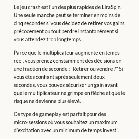
Le jeu crash est l’un des plus rapides de LiraSpin.
Une seule manche peut se terminer en moins de
cinq secondes si vous décidez de retirer vos gains
précocement ou tout perdre instantanément si
vous attendez trop longtemps.
Parce que le multiplicateur augmente en temps
réel, vous prenez constamment des décisions en
une fraction de seconde : “Retirer ou vendre ?” Si
vous êtes confiant après seulement deux
secondes, vous pouvez sécuriser un gain avant
que le multiplicateur ne grimpe en flèche et que le
risque ne devienne plus élevé.
Ce type de gameplay est parfait pour des
micro‑sessions où vous souhaitez un maximum
d’excitation avec un minimum de temps investi.