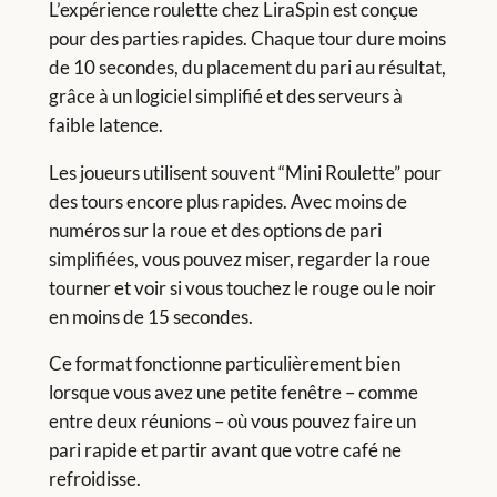
L’expérience roulette chez LiraSpin est conçue
pour des parties rapides. Chaque tour dure moins
de 10 secondes, du placement du pari au résultat,
grâce à un logiciel simplifié et des serveurs à
faible latence.
Les joueurs utilisent souvent “Mini Roulette” pour
des tours encore plus rapides. Avec moins de
numéros sur la roue et des options de pari
simplifiées, vous pouvez miser, regarder la roue
tourner et voir si vous touchez le rouge ou le noir
en moins de 15 secondes.
Ce format fonctionne particulièrement bien
lorsque vous avez une petite fenêtre – comme
entre deux réunions – où vous pouvez faire un
pari rapide et partir avant que votre café ne
refroidisse.