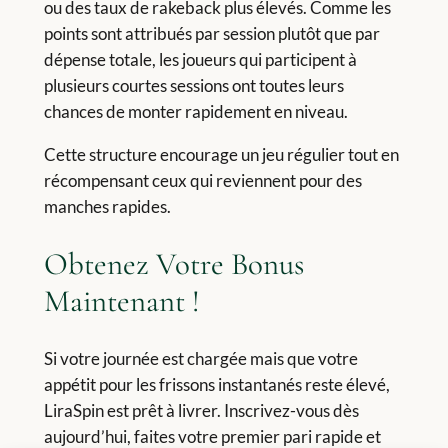
ou des taux de rakeback plus élevés. Comme les
points sont attribués par session plutôt que par
dépense totale, les joueurs qui participent à
plusieurs courtes sessions ont toutes leurs
chances de monter rapidement en niveau.
Cette structure encourage un jeu régulier tout en
récompensant ceux qui reviennent pour des
manches rapides.
Obtenez Votre Bonus
Maintenant !
Si votre journée est chargée mais que votre
appétit pour les frissons instantanés reste élevé,
LiraSpin est prêt à livrer. Inscrivez-vous dès
aujourd’hui, faites votre premier pari rapide et