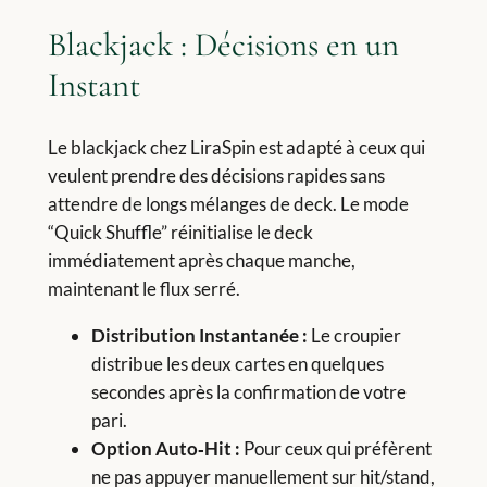
Blackjack : Décisions en un
Instant
Le blackjack chez LiraSpin est adapté à ceux qui
veulent prendre des décisions rapides sans
attendre de longs mélanges de deck. Le mode
“Quick Shuffle” réinitialise le deck
immédiatement après chaque manche,
maintenant le flux serré.
Distribution Instantanée :
Le croupier
distribue les deux cartes en quelques
secondes après la confirmation de votre
pari.
Option Auto‑Hit :
Pour ceux qui préfèrent
ne pas appuyer manuellement sur hit/stand,