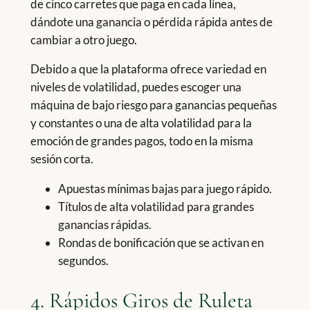
de cinco carretes que paga en cada línea,
dándote una ganancia o pérdida rápida antes de
cambiar a otro juego.
Debido a que la plataforma ofrece variedad en
niveles de volatilidad, puedes escoger una
máquina de bajo riesgo para ganancias pequeñas
y constantes o una de alta volatilidad para la
emoción de grandes pagos, todo en la misma
sesión corta.
Apuestas mínimas bajas para juego rápido.
Títulos de alta volatilidad para grandes
ganancias rápidas.
Rondas de bonificación que se activan en
segundos.
4. Rápidos Giros de Ruleta