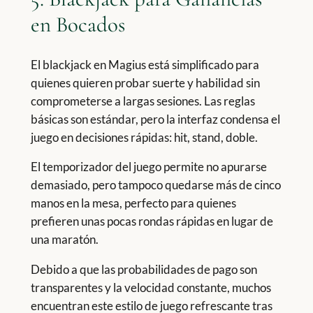
en Bocados
El blackjack en Magius está simplificado para
quienes quieren probar suerte y habilidad sin
comprometerse a largas sesiones. Las reglas
básicas son estándar, pero la interfaz condensa el
juego en decisiones rápidas: hit, stand, doble.
El temporizador del juego permite no apurarse
demasiado, pero tampoco quedarse más de cinco
manos en la mesa, perfecto para quienes
prefieren unas pocas rondas rápidas en lugar de
una maratón.
Debido a que las probabilidades de pago son
transparentes y la velocidad constante, muchos
encuentran este estilo de juego refrescante tras