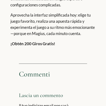
configuraciones complicadas.
Aprovecha la interfaz simplificada hoy: elige tu
juego favorito, realiza una apuesta rápida y
experimenta el juego a su ritmo más emocionante
—porque en Magius, cada minuto cuenta.
¡Obtén 200 Giros Gratis!
Commenti
Lascia un commento
Il tuo indirizzo email non sarà