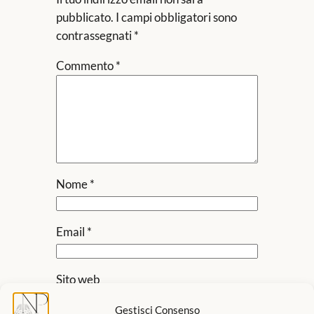
pubblicato.
I campi obbligatori sono
contrassegnati
*
Commento
*
Nome
*
Email
*
Sito web
Gestisci Consenso