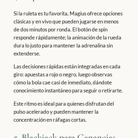
Si la ruleta es tu favorita, Magius ofrece opciones
clásicas y en vivo que pueden jugarse en menos
de dos minutos por ronda. El botón de spin
responde rápidamente; la animación de la rueda
dura lo justo para mantener la adrenalina sin
extenderse.
Las decisiones rápidas están integradas en cada
giro: apuestas a rojo o negro, luego observas
cómo la bola cae casi de inmediato, dándote
conocimiento instantáneo para seguir o retirarte.
Este ritmo es ideal para quienes disfrutan del
pulso acelerado y pueden mantener la
concentración en ráfagas cortas.
5. Blackjack para Ganancias