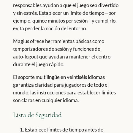
responsables ayudan a que el juego sea divertido
y sin estrés. Establecer un límite de tiempo—por
ejemplo, quince minutos por sesión—y cumplirlo,
evita perder la noción del entorno.
Magius ofrece herramientas básicas como
temporizadores de sesión y funciones de
auto‑logout que ayudan a mantener el control
durante el juego rápido.
El soporte multilingüe en veintiséis idiomas
garantiza claridad para jugadores de todo el
mundo; las instrucciones para establecer límites
son claras en cualquier idioma.
Lista de Seguridad
Establece límites de tiempo antes de