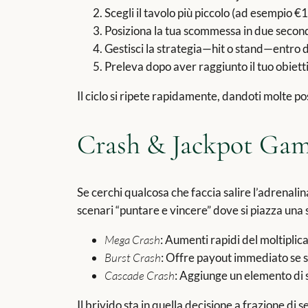
Scegli il tavolo più piccolo (ad esempio €
Posiziona la tua scommessa in due second
Gestisci la strategia—hit o stand—entro d
Preleva dopo aver raggiunto il tuo obiet
Il ciclo si ripete rapidamente, dandoti molte p
Crash & Jackpot Game
Se cerchi qualcosa che faccia salire l’adrenali
scenari “puntare e vincere” dove si piazza una 
Mega Crash
: Aumenti rapidi del moltiplic
Burst Crash
: Offre payout immediato se si
Cascade Crash
: Aggiunge un elemento di s
Il brivido sta in quella decisione a frazione di 