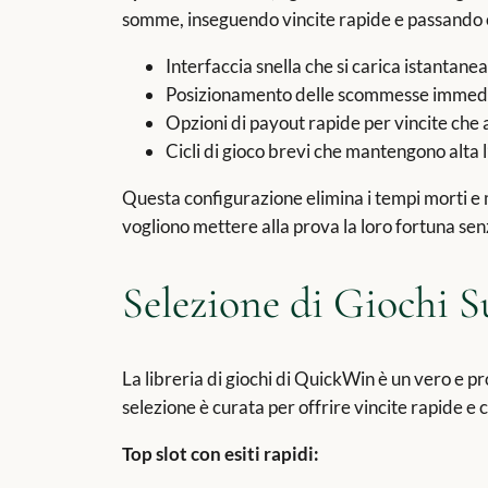
somme, inseguendo vincite rapide e passando ol
Interfaccia snella che si carica istantan
Posizionamento delle scommesse immedia
Opzioni di payout rapide per vincite che 
Cicli di gioco brevi che mantengono alta 
Questa configurazione elimina i tempi morti e m
vogliono mettere alla prova la loro fortuna se
Selezione di Giochi 
La libreria di giochi di QuickWin è un vero e pro
selezione è curata per offrire vincite rapide e ci
Top slot con esiti rapidi: