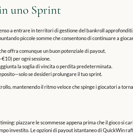
in uno Sprint
nso a entrare in territori di gestione del bankroll approfonditi
ntando piccole somme che consentono di continuare a giocare 
he offra comunque un buon potenziale di payout.
€10) per ogni sessione.
iunta la soglia di vincita o perdita predeterminata.
posito—solo se desideri prolungare il tuo sprint.
trollo, mantenendo il ritmo veloce che spinge i giocatori a tor
il timing: piazzare le scommesse appena prima che il gioco si car
tempo investito. Le opzioni di payout istantaneo di QuickWin ra