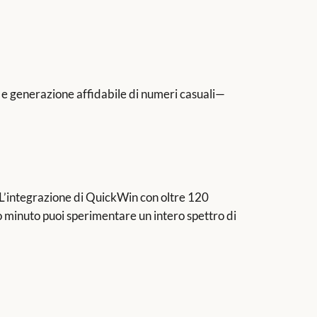
 e generazione affidabile di numeri casuali—
. L’integrazione di QuickWin con oltre 120
o minuto puoi sperimentare un intero spettro di