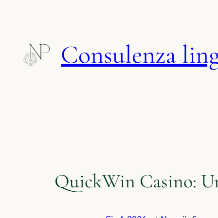
Vai
al
contenuto
Consulenza ling
QuickWin Casino: Un 