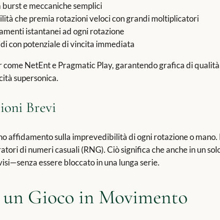
a burst e meccaniche semplici
tilità che premia rotazioni veloci con grandi moltiplicatori
amenti istantanei ad ogni rotazione
idi con potenziale di vincita immediata
er come NetEnt e Pragmatic Play, garantendo grafica di qualità
cità supersonica.
sioni Brevi
nno affidamento sulla imprevedibilità di ogni rotazione o mano
ori di numeri casuali (RNG). Ciò significa che anche in un sol
isi—senza essere bloccato in una lunga serie.
i un Gioco in Movimento