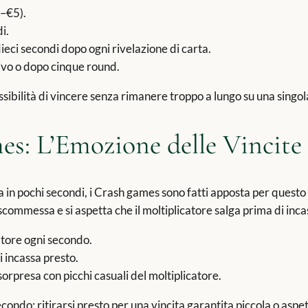
1–€5).
i.
ieci secondi dopo ogni rivelazione di carta.
tivo o dopo cinque round.
ossibilità di vincere senza rimanere troppo a lungo su una singo
s: L’Emozione delle Vincite
na in pochi secondi, i Crash games sono fatti apposta per quest
scommessa e si aspetta che il moltiplicatore salga prima di inca
atore ogni secondo.
 incassa presto.
orpresa con picchi casuali del moltiplicatore.
secondo: ritirarsi presto per una vincita garantita piccola o asp