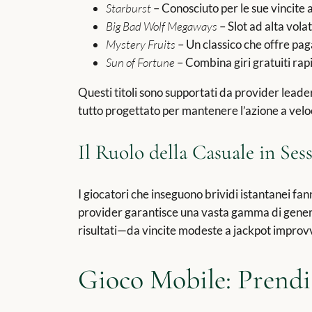
Starburst
– Conosciuto per le sue vincite 
Big Bad Wolf Megaways
– Slot ad alta vola
Mystery Fruits
– Un classico che offre pag
Sun of Fortune
– Combina giri gratuiti rap
Questi titoli sono supportati da provider lead
tutto progettato per mantenere l’azione a velo
Il Ruolo della Casuale in Ses
I giocatori che inseguono brividi istantanei fa
provider garantisce una vasta gamma di generat
risultati—da vincite modeste a jackpot improvv
Gioco Mobile: Prend